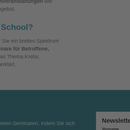
enveranstaltungen
wie
gebot.
r School?
r Sie ein breites Spektrum
nare für Betroffene,
as Thema Krebs,
erklärt.
Newslett
freien Seminaren, indem Sie sich
Vorname