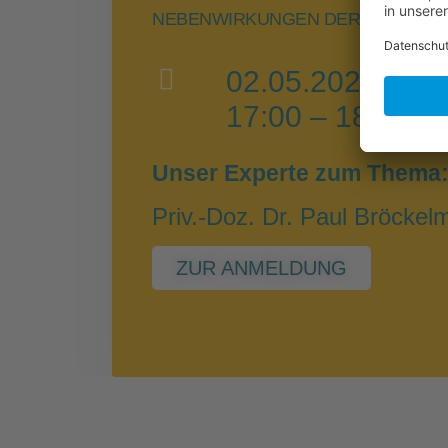
NEBENWIRKUNGEN DER IMMUNTH
02.05.2023
17:00 – 18:30 U
Unser Experte zum Thema
Priv.-Doz. Dr. Paul Bröcke
ZUR ANMELDUNG