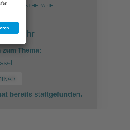
DER IMMUNTHERAPIE
2023
18:30 Uhr
n zum Thema:
ssel
MINAR
at bereits stattgefunden.