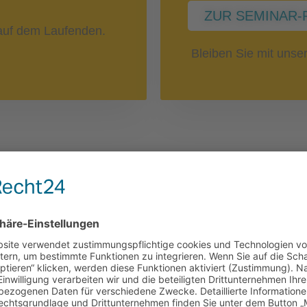
ZUR SEMINAR-
uf dem Laufenden.
Bleiben Sie mit uns
Nebenwirkun
 Blutzellen
Immuntherap
SEMINAR-REIHE: