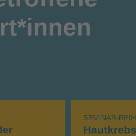
rt*innen
SEMINAR-REI
Hautkreb
der