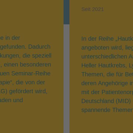
Seit 2021
e in der
In der Reihe „Hautk
z gefunden. Dadurch
angeboten wird, li
ungen, die speziell
unterschiedlichen 
n, einen besonderen
Heller Hautkrebs, 
euen Seminar-Reihe
Themen, die für Be
ie“, die von der
deren Angehörige in
G) gefördert wird,
mit der Patienteno
laden und
Deutschland (MID) 
spannende Themen f