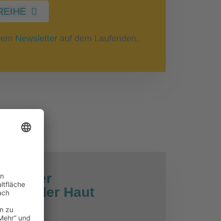
REIHE
erem
Newsletter
auf dem Laufenden.
gen der
ie an der Haut