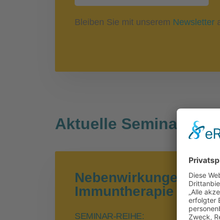
Bleiben Sie mit unserem
Newsletter
a
Aktuelle Seminare
Nebenwirkungen der
Immuntherapie an den
SEMINAR-REIHE: