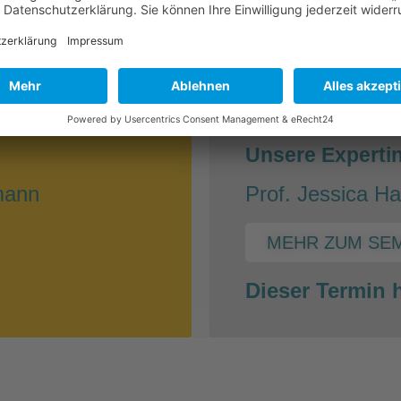
ERAPIE
NEBENWIRKUNGEN 
30.03.
hr
17:00-
:
Unsere Experti
lmann
Prof. Jessica Ha
MEHR ZUM SE
Dieser Termin h