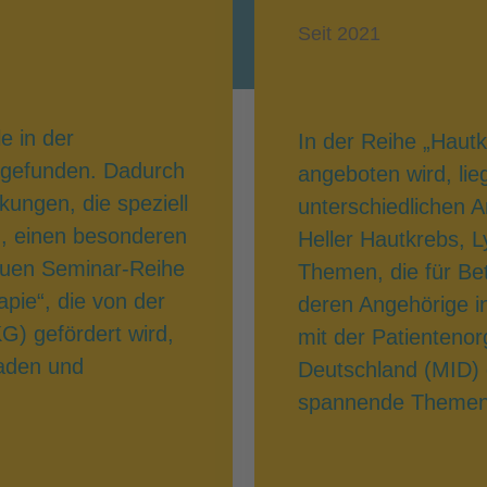
Seit 2021
e in der
In der Reihe „Hautk
z gefunden. Dadurch
angeboten wird, li
ungen, die speziell
unterschiedlichen 
n, einen besonderen
Heller Hautkrebs, 
euen Seminar-Reihe
Themen, die für Be
ie“, die von der
deren Angehörige in
G) gefördert wird,
mit der Patienteno
laden und
Deutschland (MID) 
spannende Themen f