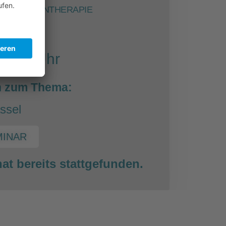
DER IMMUNTHERAPIE
2023
18:30 Uhr
n zum Thema:
ssel
MINAR
at bereits stattgefunden.