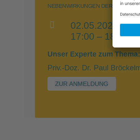
NEBENWIRKUNGEN DER IMMUNTH
02.05.2023
17:00 – 18:30 U
Unser Experte zum Thema
Priv.-Doz. Dr. Paul Bröcke
ZUR ANMELDUNG