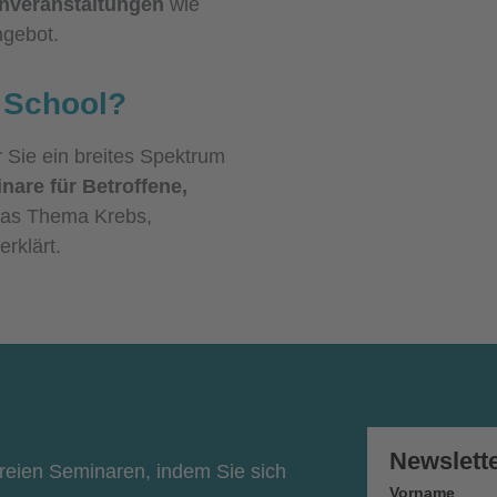
enveranstaltungen
wie
gebot.
r School?
r Sie ein breites Spektrum
nare für Betroffene,
as Thema Krebs,
erklärt.
Newslett
freien Seminaren, indem Sie sich
Vorname