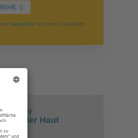
REIHE
erem
Newsletter
auf dem Laufenden.
gen der
ie an der Haut