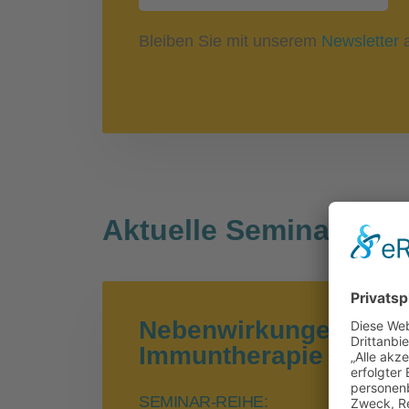
Bleiben Sie mit unserem
Newsletter
a
Aktuelle Seminare
Nebenwirkungen der
Immuntherapie an den
SEMINAR-REIHE: