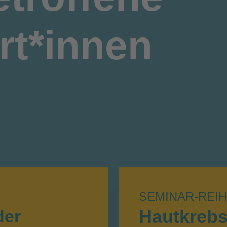
rt*innen
SEMINAR-REI
Hautkreb
der