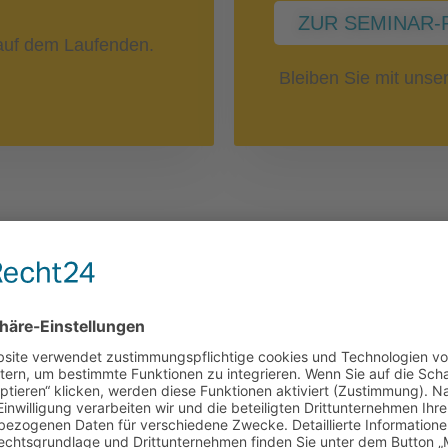
ZUR SEMINAR-
uf dem Laufenden.
Bleiben Sie mit uns
Nebenwirkun
 Blutzellen
Immuntherap
SEMINAR-REIHE: