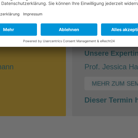
ERAPIE
NEBENWIRKUNGEN 
30.03.
hr
17:00-
:
Unsere Experti
lmann
Prof. Jessica Ha
MEHR ZUM SE
Dieser Termin h