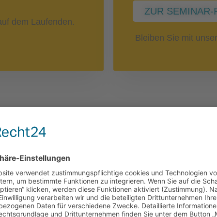
ZUR SEMINAR-
uf dem Laufenden.
Bleiben Sie mit uns
Nebenwirkun
 Blutzellen
Immuntherap
SEMINAR-REIHE: