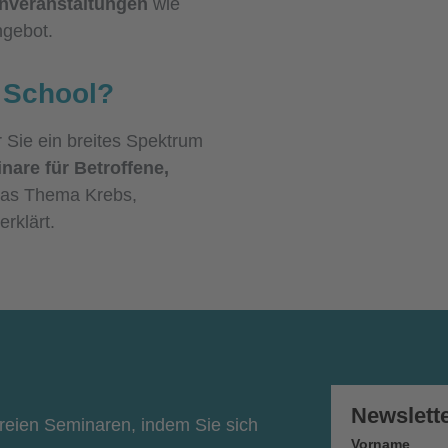
enveranstaltungen
wie
gebot.
r School?
r Sie ein breites Spektrum
nare für Betroffene,
as Thema Krebs,
erklärt.
Newslett
freien Seminaren, indem Sie sich
Vorname