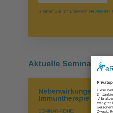
Bleiben Sie mit unserem
Newsletter
a
Aktuelle Seminare
Nebenwirkungen der
Immuntherapie an den
SEMINAR-REIHE: