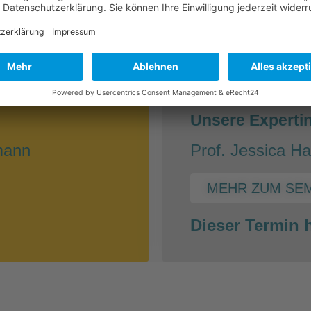
ERAPIE
NEBENWIRKUNGEN 
30.03.
hr
17:00-
:
Unsere Experti
lmann
Prof. Jessica Ha
MEHR ZUM SE
Dieser Termin h