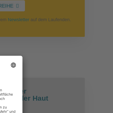
REIHE
erem
Newsletter
auf dem Laufenden.
gen der
ie an der Haut