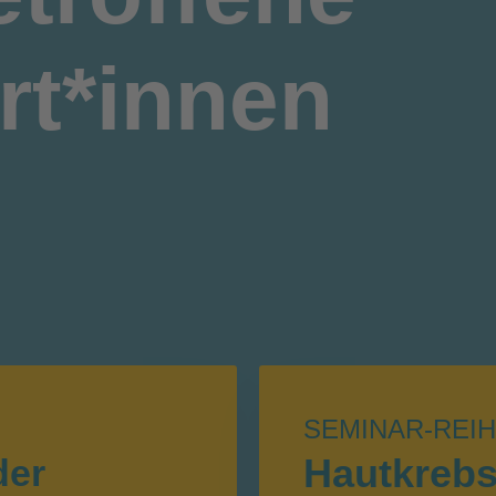
rt*innen
SEMINAR-REI
Hautkreb
der