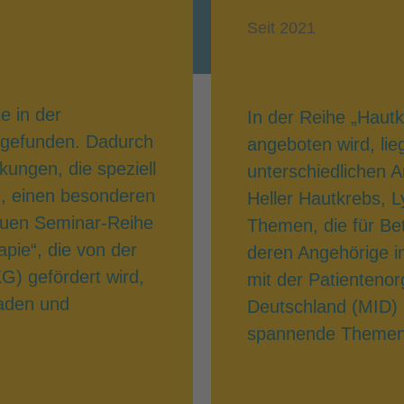
Seit 2021
e in der
In der Reihe „Hautk
z gefunden. Dadurch
angeboten wird, li
ungen, die speziell
unterschiedlichen 
n, einen besonderen
Heller Hautkrebs, 
euen Seminar-Reihe
Themen, die für Be
ie“, die von der
deren Angehörige in
G) gefördert wird,
mit der Patienteno
laden und
Deutschland (MID) 
spannende Themen f