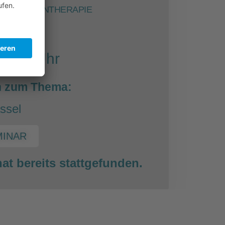
DER IMMUNTHERAPIE
2023
18:30 Uhr
n zum Thema:
ssel
MINAR
at bereits stattgefunden.